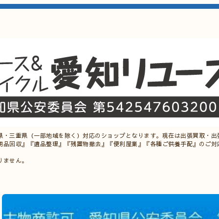
県・三重県（一部地域を除く）対応のショップとなります。現在は出張買取・出
用品回収』『遺品整理』『残置物撤去』『便利屋業』『各種ご供養手配』のご対
りません。