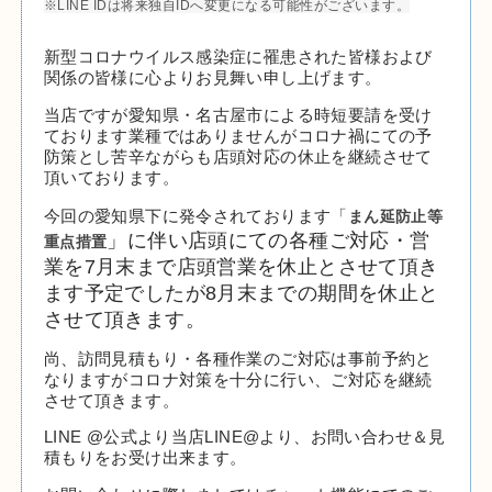
※LINE IDは将来独自IDへ変更になる可能性がございます。
新型コロナウイルス感染症に罹患された皆様および
関係の皆様に心よりお見舞い申し上げます。
当店ですが愛知県・名古屋市による時短要請を受け
ております業種ではありませんがコロナ禍にての予
防策とし苦辛ながらも店頭対応の休止を継続させて
頂いております。
まん延防止等
今回の愛知県下に発令されております「
重点措置
」に伴い店頭にての各種ご対応・営
業を7月末まで店頭営業を休止とさせて頂き
ます予定でしたが8月末までの期間を休止と
させて頂きます。
尚、訪問見積もり・各種作業のご対応は事前予約と
なりますがコロナ対策を十分に行い、ご対応を継続
させて頂きます。
LINE @公式より当店LINE@より、お問い合わせ＆見
積もりをお受け出来ます。